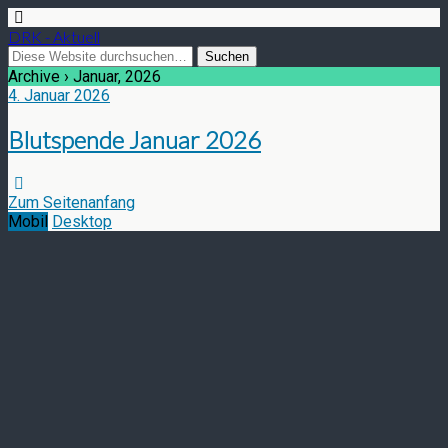
DRK - Aktuell
Archive › Januar, 2026
4. Januar 2026
Blutspende Januar 2026
Zum Seitenanfang
Mobil
Desktop