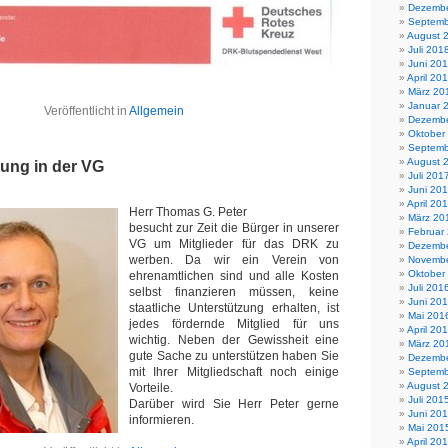
Dezembe
Septemb
August 
Juli 201
Juni 20
April 20
März 20
Januar 
Veröffentlicht in
Allgemein
Dezembe
Oktober
Septemb
August 
bung in der VG
Juli 201
Juni 20
April 20
Herr Thomas G. Peter
März 20
besucht zur Zeit die Bürger in unserer
Februar
VG um Mitglieder für das DRK zu
Dezembe
werben. Da wir ein Verein von
Novembe
Oktober
ehrenamtlichen sind und alle Kosten
Juli 201
selbst finanzieren müssen, keine
Juni 20
staatliche Unterstützung erhalten, ist
Mai 201
jedes fördernde Mitglied für uns
April 20
wichtig. Neben der Gewissheit eine
März 20
gute Sache zu unterstützen haben Sie
Dezembe
mit Ihrer Mitgliedschaft noch einige
Septemb
August 
Vorteile.
Juli 201
Darüber wird Sie Herr Peter gerne
Juni 20
informieren.
Mai 201
April 20