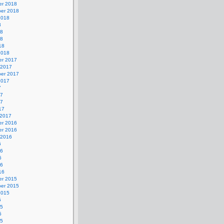
r 2018
er 2018
2018
8
18
18
18
2018
r 2017
 2017
er 2017
2017
7
17
17
17
 2017
r 2016
r 2016
 2016
6
16
6
16
16
r 2015
er 2015
2015
5
15
5
15