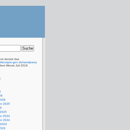
st derzeit das
t.drkovspre-gen.de/wordpress
dem Monat Juli 2019.
t
6
26
2026
r 2025
25
 2025
r 2024
r 2024
 2024
2024