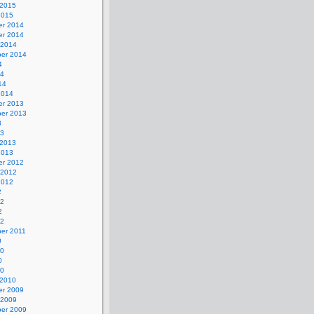
 2015
2015
r 2014
r 2014
 2014
er 2014
4
14
14
2014
r 2013
er 2013
3
13
 2013
2013
r 2012
 2012
2012
2
12
2
12
er 2011
0
10
0
10
 2010
r 2009
 2009
er 2009