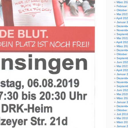
März 20
Februar
Oktober
Mai 202
April 20
Januar 
Dezembe
Novembe
Septemb
Mai 202
April 20
März 20
Dezembe
Oktober
Septemb
Juni 20
Mai 202
April 20
Januar 
Dezembe
Novembe
Septemb
Juni 20
Mai 202
März 20
Januar 
Dezembe
Oktober
Juli 201
Mai 201
März 20
Januar 