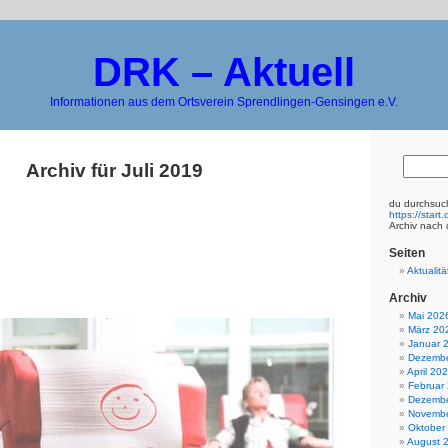
DRK – Aktuell
Informationen aus dem Ortsverein Sprendlingen-Gensingen e.V.
Archiv für Juli 2019
du durchsuch
https://star
Archiv nach 
Seiten
Aktualitä
Archiv
Mai 202
März 20
Januar 
Dezembe
April 20
Februar
Dezembe
Novembe
Oktober
August 