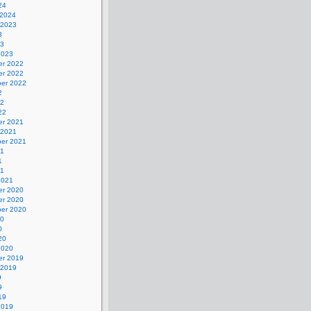
24
 2024
 2023
3
23
2023
r 2022
r 2022
er 2022
2
22
22
r 2021
 2021
er 2021
21
1
21
2021
r 2020
r 2020
er 2020
20
0
20
2020
r 2019
 2019
9
9
19
2019