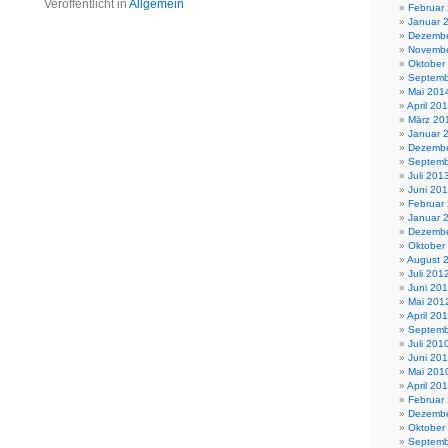
Veröffentlicht in
Allgemein
Februar
Januar 
Dezembe
Novembe
Oktober
Septemb
Mai 201
April 20
März 20
Januar 
Dezembe
Septemb
Juli 201
Juni 20
Februar
Januar 
Dezembe
Oktober
August 
Juli 201
Juni 20
Mai 201
April 20
Septemb
Juli 201
Juni 20
Mai 201
April 20
Februar
Dezembe
Oktober
Septemb