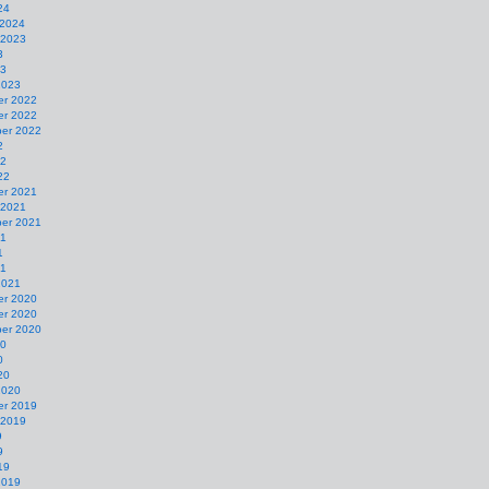
24
 2024
 2023
3
23
2023
r 2022
r 2022
er 2022
2
22
22
r 2021
 2021
er 2021
21
1
21
2021
r 2020
r 2020
er 2020
20
0
20
2020
r 2019
 2019
9
9
19
2019