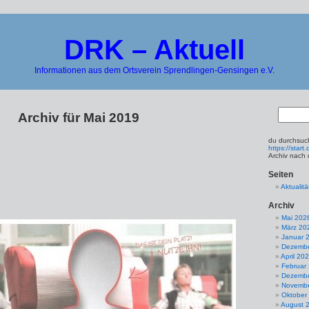
DRK – Aktuell
Informationen aus dem Ortsverein Sprendlingen-Gensingen e.V.
Archiv für Mai 2019
du durchsuch
https://star
Archiv nach
Seiten
Aktualitä
Archiv
Mai 202
März 20
Januar 
Dezembe
April 20
Februar
Dezembe
Novembe
Oktober
August 