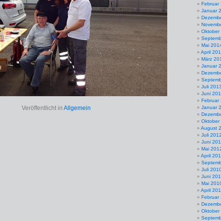
Februar
Januar 
Dezembe
Novembe
Oktober
Septemb
Mai 201
April 20
März 20
Januar 
Dezembe
Septemb
Juli 201
Juni 20
Februar
Veröffentlicht in
Allgemein
Januar 
Dezembe
Oktober
August 
Juli 201
Juni 20
Mai 201
April 20
Septemb
Juli 201
Juni 20
Mai 201
April 20
Februar
Dezembe
Oktober
Septemb