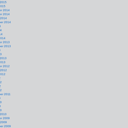
 2015
2015
r 2014
r 2014
 2014
er 2014
4
14
14
2014
r 2013
er 2013
3
13
 2013
2013
r 2012
 2012
2012
2
12
2
12
er 2011
0
10
0
10
 2010
r 2009
 2009
er 2009