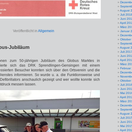
Dezembe
Septemb
August 
Juli 201
Juni 20
April 20
März 20
Veröffentlicht in
Allgemein
Januar 
Dezembe
Oktober
Septemb
bus-Jubiläum
August 
Juli 201
Juni 20
April 20
onen zum 50-jährigen Jubiläum des Globus Marktes in
März 20
tierte sich das DRK Sprendlingen-Gensingen mit einem
Februar
eressierten Besucher konnten sich über den Ortsverein und die
Dezembe
Dienstes informieren. So wurde u. a. die Funktionsweise und
Novembe
fibrillators anschaulich gezeigt und wer wollte konnte sich
Oktober
utdruck messen lassen.
Juli 201
Juni 20
Mai 201
April 20
März 20
Dezembe
Septemb
August 
Juli 201
Juni 20
Mai 201
April 20