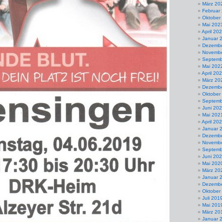
März 20
Februar
Oktober
Mai 202
April 20
Januar 
Dezembe
Novembe
Septemb
Mai 202
April 20
März 20
Dezembe
Oktober
Septemb
Juni 20
Mai 202
April 20
Januar 
Dezembe
Novembe
Septemb
Juni 20
Mai 202
März 20
Januar 
Dezembe
Oktober
Juli 201
Mai 201
März 20
Januar 