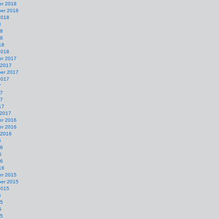
r 2018
er 2018
2018
8
18
18
18
2018
r 2017
 2017
er 2017
2017
7
17
17
17
 2017
r 2016
r 2016
 2016
6
16
6
16
16
r 2015
er 2015
2015
5
15
5
15