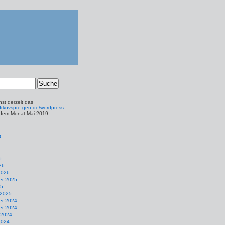
st derzeit das
t.drkovspre-gen.de/wordpress
 dem Monat Mai 2019.
t
6
26
2026
r 2025
25
 2025
r 2024
r 2024
 2024
2024