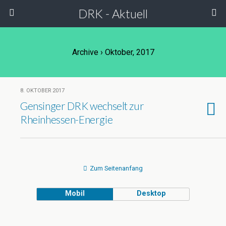
DRK - Aktuell
Archive › Oktober, 2017
8. OKTOBER 2017
Gensinger DRK wechselt zur
Rheinhessen-Energie
Zum Seitenanfang
Mobil
Desktop