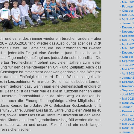
März 20
Februar
Oktober
Mai 202
April 20
Januar 
Dezembe
Novembe
Septemb
ahr und es ist doch immer wieder ein bisschen anders – aber
Mai 202
0. – 28.05.2016 fand wieder das Ausbildungslager des DRK
April 20
enau statt. Die Gemeinde, die uns inzwischen zur zweiten
März 20
t – jedenfalls für gut eine Woche – (und für mache auch
Dezembe
Oktober
 paar Tage mehr) empfängt uns jedes Jahr sehr freundlich. Die
Septemb
tag “Fronleichnam” gehört seit vielen Jahren zum festen
Juni 20
nung für den gemeindeeigenen Grill- und Zeltplatz. Auch das
Mai 202
ensingen ist immer mehr oder weniger das gleiche. Wer jetzt
April 20
e da eine Eintönigkeit, der irrt. Diese Woche spiegelt alle
Januar 
res in konzentrierter Form wider. Gemeinsames Leben, Lernen,
Dezembe
Feiern gehören dazu wenn man eine Gemeinschaft erfolgreich
Novembe
Septemb
l. Deshalb ist das “Abl” wie es alle in Kurzform nennen einer
Juni 20
 unserem Jahresablauf der da nicht weg zu denken ist.
Mai 202
t hier auch die Ehrung für langjährige aktive Mitgliedschaft.
März 20
Janis Konrad für 5 Jahre JRK, Sebastian Rockenbach für 5
Januar 
 für 25 Jahre, Jürgen Lies für 35 Jahre und Dieter Viehl für 40
Dezembe
nst, sowie Heinz Lies für 40 Jahre im Ortsverein an der Reihe.
Oktober
eder Kinder aus dem Jugendrotkreuz begrüßt werden die zum
Juli 201
Mai 201
tert dabei waren und unsere Zukunft und ein noch langes
März 20
ein sichern sollen.
Januar 