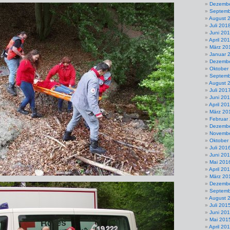
Dezembe
Septemb
August 
Juli 201
Juni 20
April 20
März 20
Januar 
Dezembe
Oktober
Septemb
August 
Juli 201
Juni 20
April 20
März 20
Februar
Dezembe
Novembe
Oktober
Juli 201
Juni 20
Mai 201
April 20
März 20
Dezembe
Septemb
August 
Juli 201
Juni 20
Mai 201
April 20