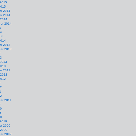
 2015
2015
r 2014
r 2014
 2014
er 2014
4
14
14
2014
r 2013
er 2013
3
13
 2013
2013
r 2012
 2012
2012
2
12
2
12
er 2011
0
10
0
10
 2010
r 2009
 2009
er 2009