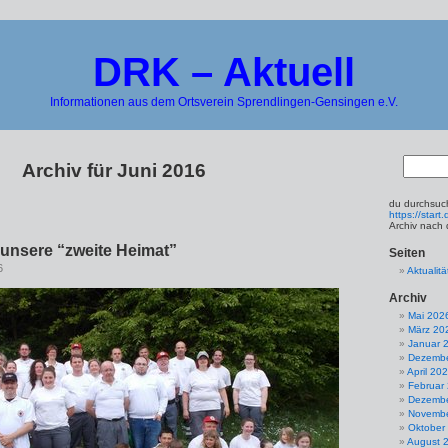
DRK – Aktuell
Informationen aus dem Ortsverein Sprendlingen-Gensingen e.V.
Archiv für Juni 2016
du durchsuch
https://star
Archiv nach
nsere “zweite Heimat”
Seiten
6
Aktualitä
Archiv
Mai 202
März 20
Januar 
Dezembe
April 20
Februar
Dezembe
Novembe
Oktober
August 