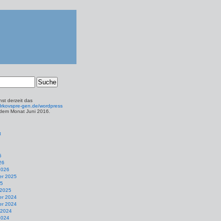
st derzeit das
t.drkovspre-gen.de/wordpress
 dem Monat Juni 2016.
t
6
26
2026
r 2025
25
 2025
r 2024
r 2024
 2024
2024