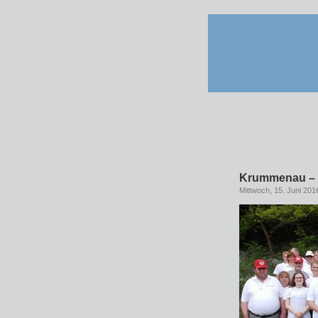
Krummenau – u
Mittwoch, 15. Juni 201