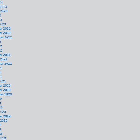
24
 2024
 2023
3
23
2023
r 2022
r 2022
er 2022
2
22
22
r 2021
 2021
er 2021
21
1
21
2021
r 2020
r 2020
er 2020
20
0
20
2020
r 2019
 2019
9
9
19
2019