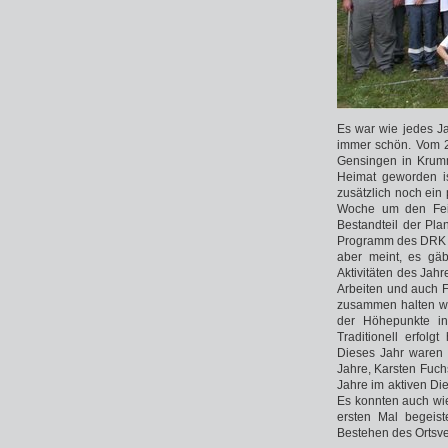
Es war wie jedes J
immer schön. Vom 2
Gensingen in Krumm
Heimat geworden is
zusätzlich noch ein
Woche um den Feier
Bestandteil der Pla
Programm des DRK G
aber meint, es gäb
Aktivitäten des Jah
Arbeiten und auch 
zusammen halten wil
der Höhepunkte in
Traditionell erfolg
Dieses Jahr waren 
Jahre, Karsten Fuchs
Jahre im aktiven Die
Es konnten auch wi
ersten Mal begeis
Bestehen des Ortsver