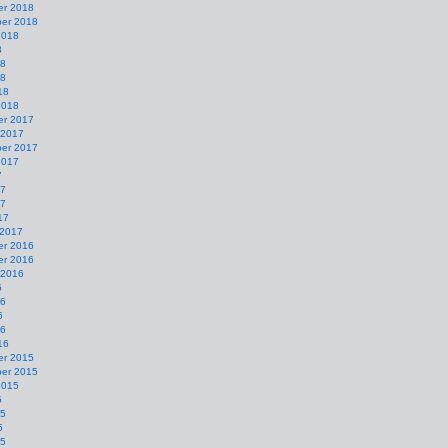
r 2018
er 2018
2018
8
18
18
18
2018
r 2017
 2017
er 2017
2017
7
17
17
17
 2017
r 2016
r 2016
 2016
6
16
6
16
16
r 2015
er 2015
2015
5
15
5
15