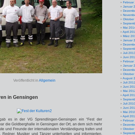
Februar
Januar 
Dezembe
Novembe
Oktober
Septemb
Mai 201
April 20
März 20
Januar 
Dezembe
Septemb
Juli 201
Juni 20
Februar
Januar 
Dezembe
Oktober
August 
Veröffentlicht in
Allgemein
Juli 201
Juni 20
Mai 201
April 20
ren in Gensingen
Septemb
Juli 201
Juni 20
Mai 201
April 20
ab es in der VG Sprendlingen-Gensingen ein “Fest der
Februar
war die Goldberghalle in Gensingen der Ort, an dem sich mehr
Dezembe
ste und Freunde der internationalen Verständigung trafen und
Oktober
Septemb
. Redner, Musiker und Tänzer unterhielten und informierten,