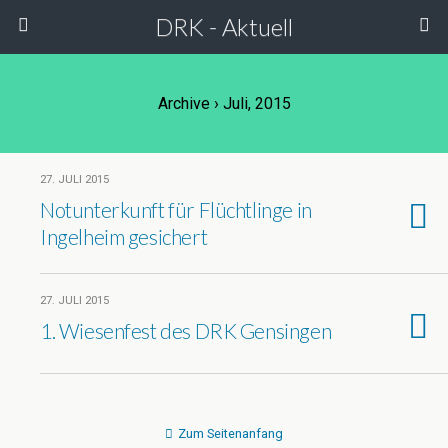
DRK - Aktuell
Archive › Juli, 2015
27. JULI 2015
Notunterkunft für Flüchtlinge in
Ingelheim gesichert
27. JULI 2015
1. Wiesenfest des DRK Gensingen
Zum Seitenanfang